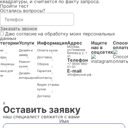
квадратуры, и считается по факту запроса.
Пройти тест
Остались вопросы?
Заказать звонок
Даю согласие на обработку моих персональных
данных
тегории
Услуги
Информация
Адрес
Ищите
Спосо
Москва,
нас в
оплат
ул.Генерала
ни
Дизайн и
Оплата кухни
соцсетях
Белова д 2, 1
замер
эт.
сады
Доставка
Телефон
Ремонт
+7 (909) 960-
олешницы
Cборка
кухни
51-01
E-mail
ника для
Гарантия
Дизайн
info@акухни.рф
ни
интерьеров
Контакты
Видео отзывы
кухни
Договор
x
Оставить заявку
наш специалист свяжется с вами
Имя