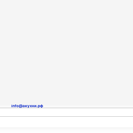
Столешницы
Техника для кухни
Для лабораторий
Договор
Доставка и сборка
амер
Оплата
Доставка
Гарантия
Отзывы
Контакты
Онл
Сборка
mail для заявок и проектов
info@акухни.рф