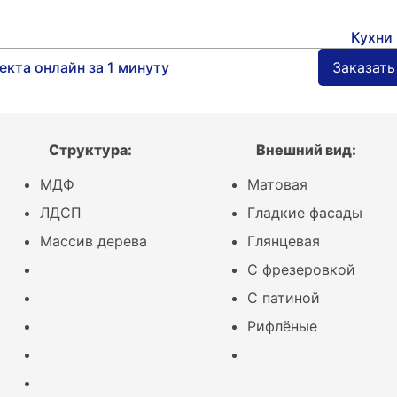
Кухни 
Категории
Кухни
екта онлайн за 1 минуту
Заказать
Форма
Материал
Цвет
Структура:
Внешний вид:
Стоимость
МДФ
Матовая
Размер
ЛДСП
Гладкие фасады
Тип
Массив дерева
Глянцевая
Полезное
Кухня 7 квадратных метра
С фрезеровкой
Стильные серые кухни
С патиной
Дизайн кухни с островом
Рифлёные
Все статьи
Другая мебель
Фасады