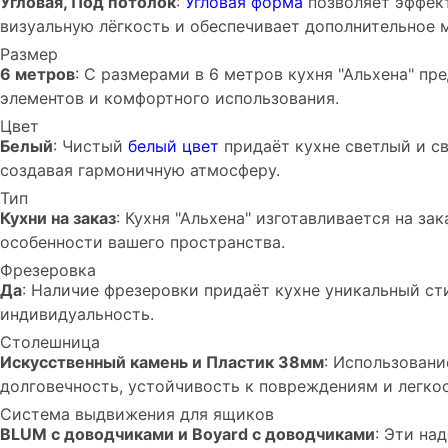
Угловая, Под потолок
:
Угловая форма
позволяет эффект
визуальную лёгкость и обеспечивает дополнительное м
Размер
6 метров
: С размерами в 6 метров кухня "Альхена" п
элементов и комфортного использования.
Цвет
Белый
: Чистый
белый цвет
придаёт кухне светлый и с
создавая гармоничную атмосферу.
Тип
Кухни на заказ
: Кухня "Альхена" изготавливается на з
особенности вашего пространства.
Фрезеровка
Да
: Наличие фрезеровки придаёт кухне уникальный ст
индивидуальность.
Столешница
Искусственный камень и Пластик 38мм
: Использован
долговечность, устойчивость к повреждениям и легкос
Система выдвижения для ящиков
BLUM с доводчиками и Boyard с доводчиками
: Эти на