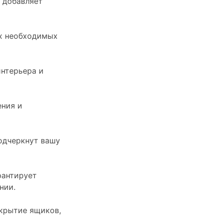
добавляет
ех необходимых
интерьера и
ения и
подчеркнут вашу
рантирует
нии.
ткрытие ящиков,