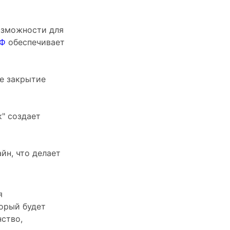
озможности для
ДФ
обеспечивает
е закрытие
к" создает
йн, что делает
я
орый будет
нство,