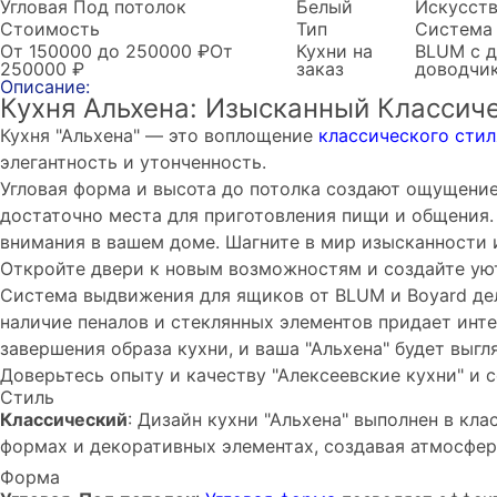
Угловая
Под потолок
Белый
Искусст
Стоимость
Тип
Система
От 150000 до 250000 ₽
От
Кухни на
BLUM с 
250000 ₽
заказ
доводчи
Описание:
Кухня Альхена: Изысканный Классич
Кухня "Альхена" — это воплощение
классического стил
элегантность и утонченность.
Угловая форма и высота до потолка создают ощущение
достаточно места для приготовления пищи и общения. 
внимания в вашем доме. Шагните в мир изысканности и
Откройте двери к новым возможностям и создайте уют
Система выдвижения для ящиков от BLUM и Boyard де
наличие пеналов и стеклянных элементов придает инт
завершения образа кухни, и ваша "Альхена" будет выг
Доверьтесь опыту и качеству "Алексеевские кухни" и 
Стиль
Классический
: Дизайн кухни "Альхена" выполнен в кл
формах и декоративных элементах, создавая атмосфер
Форма