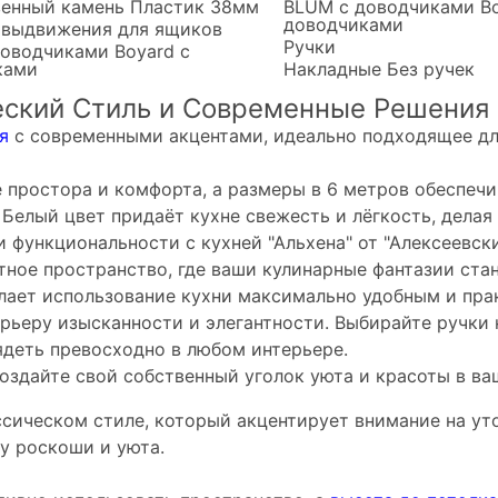
венный камень
Пластик 38мм
BLUM с доводчиками
B
доводчиками
 выдвижения для ящиков
Ручки
доводчиками
Boyard с
ками
Накладные
Без ручек
еский Стиль и Современные Решения
я
с современными акцентами, идеально подходящее для
 простора и комфорта, а размеры в 6 метров обеспеч
Белый цвет придаёт кухне свежесть и лёгкость, делая
 функциональности с кухней "Альхена" от "Алексеевски
ное пространство, где ваши кулинарные фантазии ста
лает использование кухни максимально удобным и пра
ерьеру изысканности и элегантности. Выбирайте ручки
лядеть превосходно в любом интерьере.
создайте свой собственный уголок уюта и красоты в ва
ассическом стиле, который акцентирует внимание на у
у роскоши и уюта.