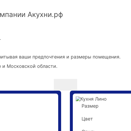
омпании Акухни.рф
.
читывая ваши предпочтения и размеры помещения.
е и Московской области.
Размер
4 метра
Цвет
Белый