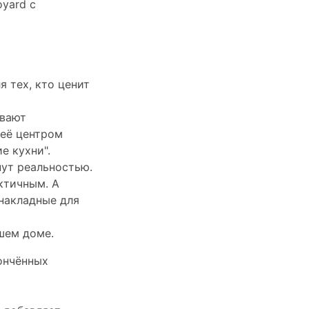
oyard c
 тех, кто ценит
ивают
 её центром
е кухни".
нут реальностью.
ктичным. А
 накладные для
шем доме.
тончённых