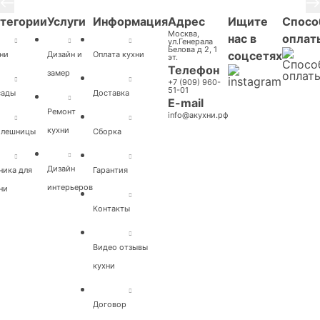
тегории
Услуги
Информация
Адрес
Ищите
Спосо
Москва,
нас в
оплат
ул.Генерала
Белова д 2, 1
соцсетях
ни
Дизайн и
Оплата кухни
эт.
Телефон
замер
+7 (909) 960-
51-01
сады
Доставка
E-mail
Ремонт
info@акухни.рф
кухни
олешницы
Cборка
Дизайн
ника для
Гарантия
интерьеров
ни
Контакты
Видео отзывы
кухни
Договор