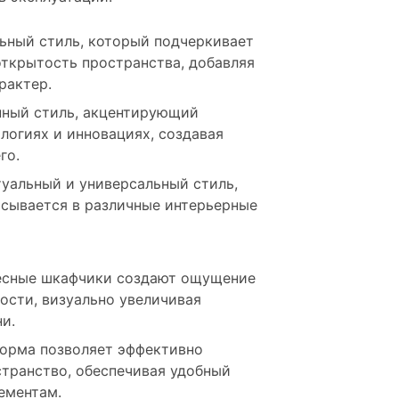
льный стиль, который подчеркивает
открытость пространства, добавляя
рактер.
нный стиль, акцентирующий
логиях и инновациях, создавая
го.
туальный и универсальный стиль,
исывается в различные интерьерные
есные шкафчики создают ощущение
ости, визуально увеличивая
и.
 форма позволяет эффективно
странство, обеспечивая удобный
ементам.