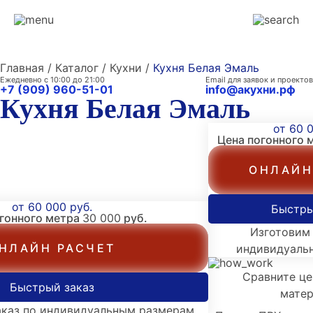
Главная / Каталог / Кухни /
Кухня Белая Эмаль
Ежедневно с 10:00 до 21:00
Email для заявок и проектов
+7 (909) 960-51-01
info@акухни.рф
Кухня Белая Эмаль
от 60 0
Цена погонного 
ОНЛАЙН
от 60 000 руб.
Быстры
огонного метра
30 000
руб.
Изготовим 
НЛАЙН РАСЧЕТ
индивидуаль
Сравните це
Быстрый заказ
матер
аказ по индивидуальным размерам