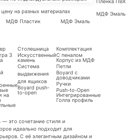
Пленка ПВХ
 цену на разных материалах
МДФ Эмаль
МДФ Пластик
МДФ Эмаль
ер
Столешница
Комплектация
тра
3
Искусственный
С пеналом
а
камень
Корпус из МДФ
Система
Петли
ый
Boyard c
выдвижения
доводчиками
для ящиков
Ручки
оенные
Boyard push-
вые
Push-to-Open
to-open
и на
Интегрированные
з
Голла профиль
льные
 — это сочетание стиля и
торое идеально подходит для
рьеров. С её элегантным дизайном и