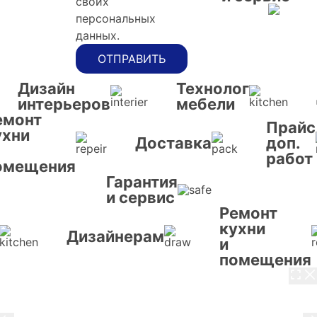
своих
персональных
данных.
ОТПРАВИТЬ
Дизайн
Технолог
интерьеров
мебели
емонт
Прайс
ухни
Доставка
доп.
работ
омещения
Гарантия
и сервис
Ремонт
кухни
Дизайнерам
и
помещения
3 / 8