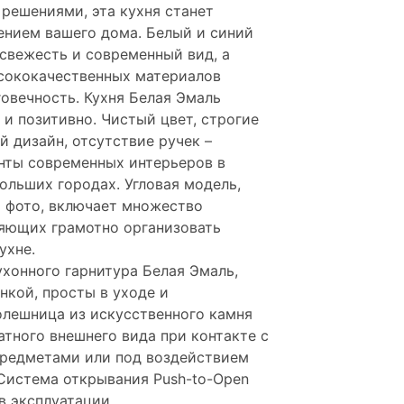
решениями, эта кухня станет
нием вашего дома. Белый и синий
свежесть и современный вид, а
сококачественных материалов
говечность.
Кухня Белая Эмаль
и позитивно. Чистый цвет, строгие
 дизайн, отсутствие ручек –
нты современных интерьеров в
ольших городах. Угловая модель,
а фото, включает множество
ляющих грамотно организовать
ухне.
хонного гарнитура Белая Эмаль,
нкой, просты в уходе и
олешница из искусственного камня
атного внешнего вида при контакте с
предметами или под воздействием
 Система открывания Push-to-Open
в эксплуатации.