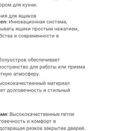
ором для кухни.
ния для ящиков
pen
: Инновационная система,
ывать ящики простым нажатием,
бства и современности в
 Полуостров обеспечивает
ространство для работы или приема
ютную атмосферу.
Высококачественный материал
ует долговечность и стильный
ами
: Высококачественные петли
говечность и комфорт в
едотвращая резкое закрытие дверей.