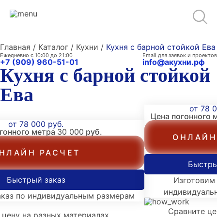
Главная / Каталог / Кухни /
Кухня с барной стойкой Ева
Ежедневно с 10:00 до 21:00
Email для заявок и проектов
+7 (909) 960-51-01
info@акухни.рф
Кухня с барной стойкой
Ева
от 78 0
Цена погонного 
от 78 000 руб.
огонного метра
30 000
руб.
ОНЛАЙН
НЛАЙН РАСЧЕТ
Быстры
Быстрый заказ
Изготовим 
индивидуаль
аказ по индивидуальным размерам
Сравните це
 цену на разных материалах