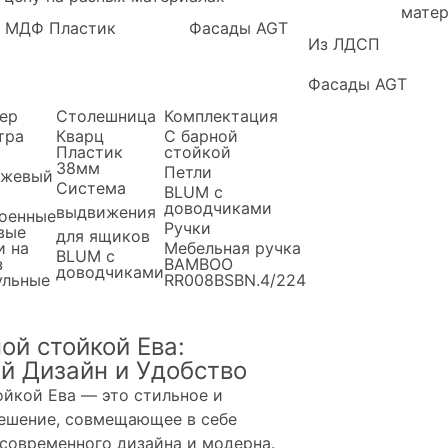
матер
МДФ Пластик
Фасады AGT
Из ЛДСП
Фасады AGT
ер
Столешница
Комплектация
тра
Кварц
С барной
Пластик
стойкой
38мм
Петли
нжевый
Система
BLUM с
доводчиками
выдвижения
оенные
Ручки
вые
для ящиков
и на
Мебельная ручка
BLUM с
з
BAMBOO
доводчиками
льные
RR008BSBN.4/224
ой стойкой Ева:
й Дизайн и Удобство
ойкой Ева — это стильное и
ешение, совмещающее в себе
 современного дизайна и модерна.