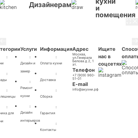
кухни
Дизайнерам
и
помещения
3 / 8
тегории
Услуги
Информация
Адрес
Ищите
Спосо
Москва,
нас в
оплат
ул.Генерала
Белова д 2, 1
соцсетях
ни
Дизайн и
Оплата кухни
эт.
Телефон
замер
+7 (909) 960-
51-01
сады
Доставка
E-mail
Ремонт
info@акухни.рф
кухни
олешницы
Cборка
Дизайн
ника для
Гарантия
интерьеров
ни
Контакты