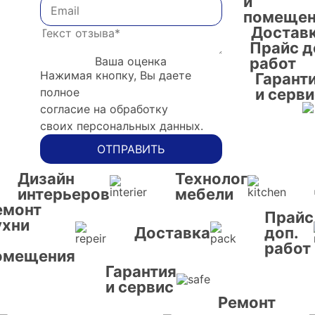
и
помещен
Достав
Прайс д
Ваша оценка
работ
Нажимая кнопку, Вы даете
Гарант
полное
и серви
согласие на обработку
своих персональных данных.
ОТПРАВИТЬ
Дизайн
Технолог
интерьеров
мебели
емонт
Прайс
ухни
Доставка
доп.
работ
омещения
Гарантия
и сервис
Ремонт