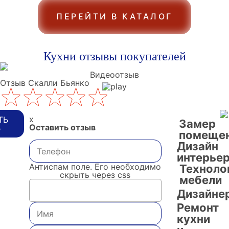
ПЕРЕЙТИ В КАТАЛОГ
Кухни отзывы покупателей
Видеоотзыв
Отзыв Скалли Бьянко
x
ТЬ
Замер
Оставить отзыв
В
помеще
Дизайн
интерье
Антиспам поле. Его необходимо
Техноло
скрыть через css
мебели
Дизайне
Ремонт
кухни