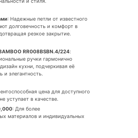
альности и стиля.
ами
: Надежные петли от известного
ают долговечность и комфорт в
едотвращая резкое закрытие.
 BAMBOO RR008BSBN.4/224
:
иональные ручки гармонично
дизайн кухни, подчеркивая её
 и элегантность.
рентоспособная цена для доступного
не уступает в качестве.
0,000
: Для более
ых материалов и индивидуальных