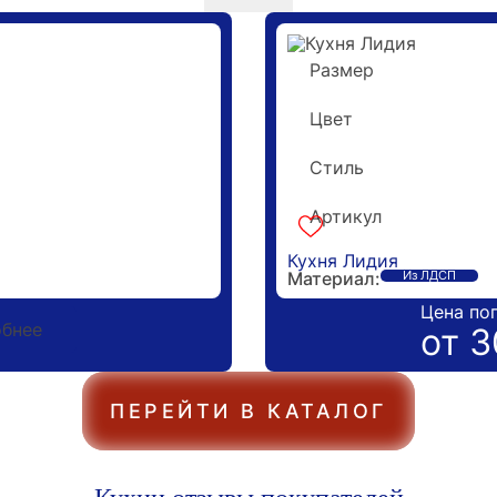
Размер
2 метра
Цвет
Красный
Стиль
Hi-Tech
Гарантия 5 лет
Артикул
k-170225
Кухня Лидия
Материал:
Из ЛДСП
Цена по
бнее
от 3
ПЕРЕЙТИ В КАТАЛОГ