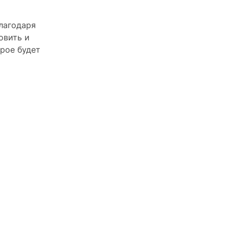
Благодаря
овить и
орое будет