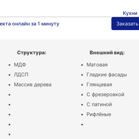
Кухни 
Категории
Кухни
екта онлайн за 1 минуту
Заказать
Форма
Материал
Цвет
Структура:
Внешний вид:
Стоимость
МДФ
Матовая
Размер
ЛДСП
Гладкие фасады
Тип
Массив дерева
Глянцевая
Полезное
Кухня 7 квадратных метра
С фрезеровкой
Стильные серые кухни
С патиной
Дизайн кухни с островом
Рифлёные
Все статьи
Другая мебель
Фасады