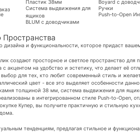
Пластик 38мм
Boyard c довод
Система выдвижения для
Ручки
аказ
ые
Push-to-Open
Ин
ящиков
BLUM с доводчиками
о Пространства
го дизайна и функциональности, которое придаст ваше
лик создают просторное и светлое пространство для 
 с акцентом на удобство и эстетику, что делает её о
 выбор для тех, кто любит современный стиль и желае
аллический цвет - все это выделяет особенности данн
о камня толщиной 38 мм, система выдвижения для ящи
реализованы в интегрированном стиле Push-to-Open, 
окупке Купер, вы получите практичную и стильную кух
дома.
ктуальным тенденциям, предлагая стильное и функцион