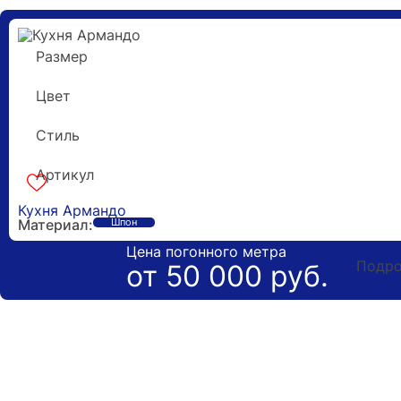
Размер
7 метров
Цвет
Под дерево
Стиль
Модерн
Артикул
k-160497
Кухня Армандо
Материал:
Шпон
Цена погонного метра
Подро
от 50 000 руб.