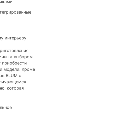
чиками
тегрированные
му интерьеру
приготовления
тличным выбором
т приобрести
ой модели. Кроме
ков BLUM с
отличающемся
ню, которая
альное