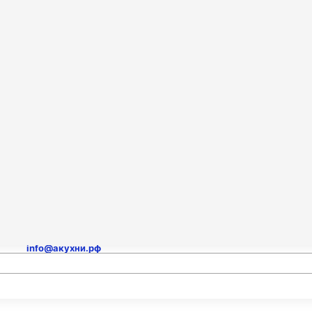
Столешницы
Техника для кухни
Для лабораторий
Договор
Доставка и сборка
амер
Оплата
Доставка
Гарантия
Отзывы
Контакты
Онл
Сборка
mail для заявок и проектов
info@акухни.рф