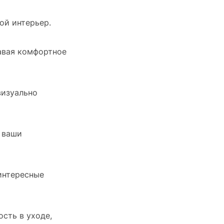
ой интерьер.
авая комфортное
визуально
 ваши
интересные
сть в уходе,