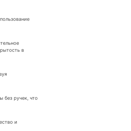
спользование
ительное
крытость в
вуя
 без ручек, что
ество и