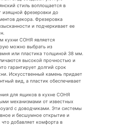
янский стиль воплощается в
т изящной фрезеровки до
ментов декора. Фрезеровка
изысканности и подчеркивает ее
н.
м кухни СОНЯ является
орую можно выбрать из
амня или пластика толщиной 38 мм.
личаются высокой прочностью и
что гарантирует долгий срок
ни. Искусственный камень придает
нтный вид, а пластик обеспечивает
ния для ящиков в кухне СОНЯ
ыми механизмами от известных
oyard с доводчиками. Эти системы
вное и бесшумное открытие и
 что добавляет комфорта в