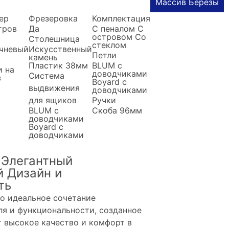
Массив Березы
ер
Фрезеровка
Комплектация
тров
Да
С пеналом
С
островом
Со
Столешница
стеклом
чневый
Искусственный
Петли
камень
Пластик 38мм
BLUM с
и на
доводчиками
Система
з
Boyard c
выдвижения
доводчиками
для ящиков
Ручки
BLUM с
Скоба 96мм
доводчиками
Boyard с
доводчиками
 Элегантный
й Дизайн и
ть
то идеальное сочетание
ля и функциональности, созданное
ит высокое качество и комфорт в