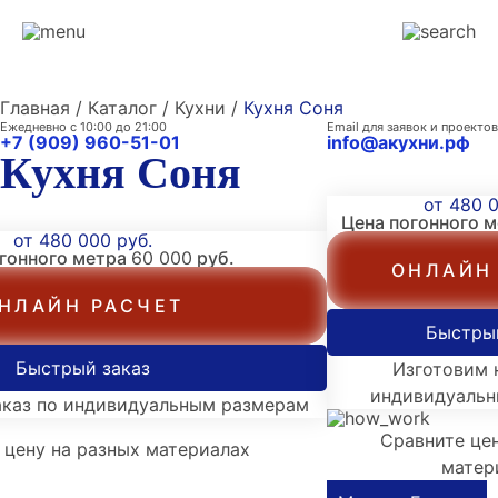
Главная / Каталог / Кухни /
Кухня Соня
Ежедневно с 10:00 до 21:00
Email для заявок и проектов
+7 (909) 960-51-01
info@акухни.рф
Кухня Соня
от 480 0
Цена погонного 
от 480 000 руб.
огонного метра
60 000
руб.
ОНЛАЙН
НЛАЙН РАСЧЕТ
Быстры
Быстрый заказ
Изготовим н
индивидуаль
аказ по индивидуальным размерам
Сравните цен
 цену на разных материалах
матер