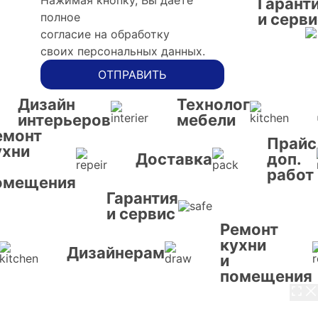
Нажимая кнопку, Вы даете
Гарант
полное
и серви
согласие на обработку
своих персональных данных.
ОТПРАВИТЬ
Дизайн
Технолог
интерьеров
мебели
емонт
Прайс
ухни
Доставка
доп.
работ
омещения
Гарантия
и сервис
Ремонт
кухни
Дизайнерам
и
помещения
3 / 8