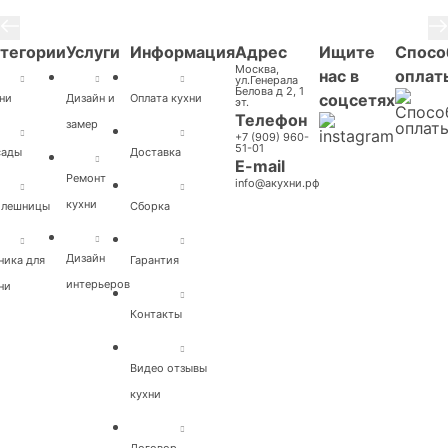
тегории
Услуги
Информация
Адрес
Ищите
Спосо
Москва,
нас в
оплат
ул.Генерала
Белова д 2, 1
соцсетях
ни
Дизайн и
Оплата кухни
эт.
Телефон
замер
+7 (909) 960-
51-01
сады
Доставка
E-mail
Ремонт
info@акухни.рф
кухни
олешницы
Cборка
Дизайн
ника для
Гарантия
интерьеров
ни
Контакты
Видео отзывы
кухни