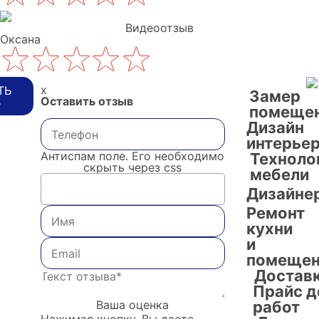
Видеоотзыв
Оксана
x
ТЬ
Замер
Оставить отзыв
В
помеще
Дизайн
интерье
Антиспам поле. Его необходимо
Техноло
скрыть через css
мебели
Дизайне
Ремонт
кухни
и
помещен
Достав
Прайс д
Ваша оценка
работ