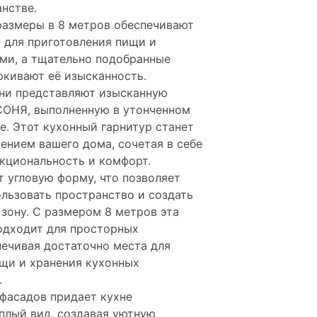
нстве.
размеры в 8 метров обеспечивают
 для приготовления пищи и
ми, а тщательно подобранные
кивают её изысканность.
хни представляют изысканную
СОНЯ, выполненную в утонченном
е. Этот кухонный гарнитур станет
нием вашего дома, сочетая в себе
нкциональность и комфорт.
 угловую форму, что позволяет
льзовать пространство и создать
зону. С размером 8 метров эта
одходит для просторных
ечивая достаточно места для
щи и хранения кухонных
.
фасадов придает кухне
плый вид, создавая уютную