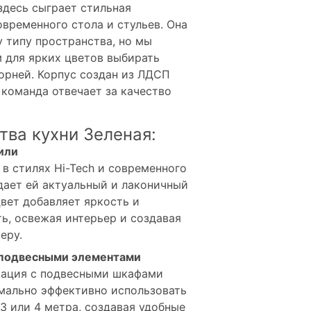
здесь сыграет стильная
временного стола и стульев. Она
 типу пространства, но мы
 для ярких цветов выбирать
орней. Корпус создан из ЛДСП
 команда отвечает за качество
ва кухни Зеленая:
или
в стилях Hi-Tech и современного
дает ей актуальный и лаконичный
вет добавляет яркость и
ь, освежая интерьер и создавая
еру.
 подвесными элементами
рация с подвесными шкафами
мально эффективно использовать
3 или 4 метра, создавая удобные