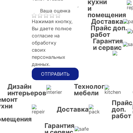
кухни
и
Ваша оценка
помещения
Доставка
Нажимая кнопку,
Прайс доп.
Вы даете полное
работ
согласие на
Гарантия
обработку
и сервис
своих
персональных
данных.
ОТПРАВИТЬ
Дизайн
Технолог
интерьеров
мебели
емонт
Прайс
ухни
Доставка
доп.
работ
омещения
Гарантия
и сервис