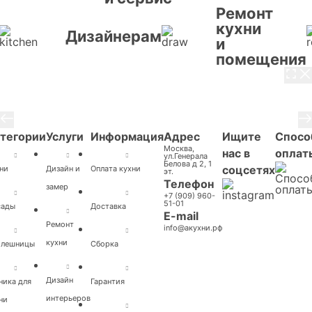
Ремонт
кухни
Дизайнерам
и
помещения
3 / 8
тегории
Услуги
Информация
Адрес
Ищите
Спосо
Москва,
нас в
оплат
ул.Генерала
Белова д 2, 1
соцсетях
ни
Дизайн и
Оплата кухни
эт.
Телефон
замер
+7 (909) 960-
51-01
сады
Доставка
E-mail
Ремонт
info@акухни.рф
кухни
олешницы
Cборка
Дизайн
ника для
Гарантия
интерьеров
ни