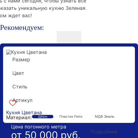
 с нами сегодня, чтобы узнать все
аказать уникальную кухню Зеленая.
ом ждет вас!
Рекомендуем:
Размер
10 метров
Цвет
Под дерево
Стиль
Модерн
Артикул
k-160490
Гарантия 5 лет
Кухня Цветана
Материал:
Шпон
Пластик Fenix
МДФ Эмаль
Цена погонного метра
Подробнее
от 50 000 руб.