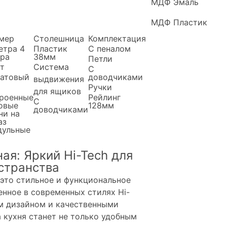
МДФ Эмаль
МДФ Пластик
мер
Столешница
Комплектация
етра
4
Пластик
С пеналом
ра
38мм
Петли
т
Система
С
атовый
доводчиками
выдвижения
Ручки
для ящиков
роенные
Рейлинг
С
овые
128мм
доводчиками
ни на
аз
ульные
ая: Яркий Hi-Tech для
странства
 это стильное и функциональное
енное в современных стилях Hi-
им дизайном и качественными
 кухня станет не только удобным