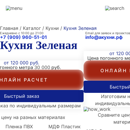
Главная / Каталог / Кухни /
Кухня Зеленая
Ежедневно с 10:00 до 21:00
Email для заявок и проектов
+7 (909) 960-51-01
info@акухни.рф
Кухня Зеленая
от 120 0
Цена погонного м
от 120 000 руб.
огонного метра
30 000
руб.
ОНЛАЙН 
НЛАЙН РАСЧЕТ
Быстрый
Быстрый заказ
Изготовим н
индивидуальн
аказ по индивидуальным размерам
Сравните цен
 цену на разных материалах
матери
Пленка ПВХ
МДФ Пластик