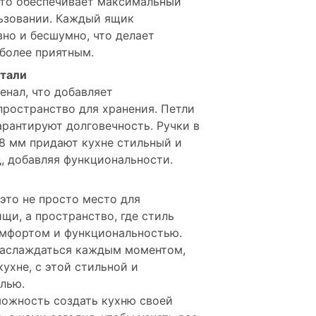
что обеспечивает максимальный
ьзовании. Каждый ящик
вно и бесшумно, что делает
 более приятным.
етали
енал, что добавляет
пространство для хранения. Петли
арантируют долговечность. Ручки в
28 мм придают кухне стильный и
, добавляя функциональности.
это не просто место для
щи, а пространство, где стиль
омфортом и функциональностью.
наслаждаться каждым моментом,
ухне, с этой стильной и
лью.
можность создать кухню своей