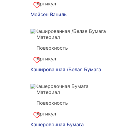
Артикул
m-170807
Мейсен Ваниль
Материал
Forst
Поверхность
Постформинг
Артикул
k-170806
Кашированная /Белая Бумага
Материал
Forst
Поверхность
Постформинг
Артикул
k-170805
Кашеровочная Бумага