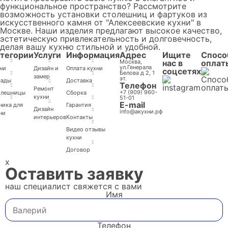
функциональное пространство? Рассмотрите
возможность установки столешниц и фартуков из
искусственного камня от "Алексеевские кухни" в
Москве. Наши изделия предлагают высокое качество,
эстетическую привлекательность и долговечность,
делая вашу кухню стильной и удобной.
тегории
Услуги
Информация
Адрес
Ищите
Спосо
Москва,
нас в
оплат
ул.Генерала
ни
Дизайн и
Оплата кухни
соцсетях
Белова д 2, 1
замер
эт.
сады
Доставка
Телефон
Ремонт
+7 (909) 960-
олешницы
Cборка
кухни
51-01
E-mail
ника для
Гарантия
Дизайн
info@акухни.рф
ни
интерьеров
Контакты
Видео отзывы
кухни
Договор
x
Оставить заявку
наш специалист свяжется с вами
Имя
Телефон