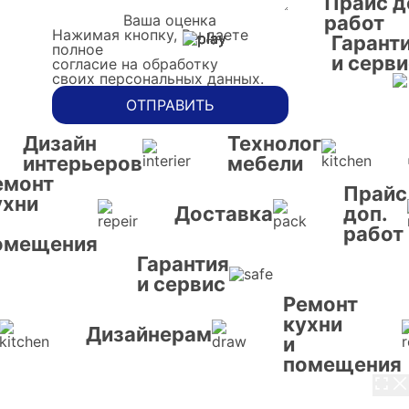
Прайс д
Ваша оценка
работ
Нажимая кнопку, Вы даете
Гарант
полное
и серви
согласие на обработку
своих персональных данных.
ОТПРАВИТЬ
Дизайн
Технолог
интерьеров
мебели
емонт
Прайс
ухни
Доставка
доп.
работ
омещения
Гарантия
и сервис
Ремонт
кухни
Дизайнерам
и
помещения
3 / 8