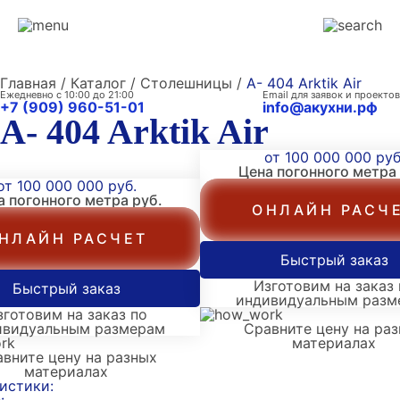
Главная / Каталог / Столешницы /
A- 404 Arktik Air
Ежедневно с 10:00 до 21:00
Email для заявок и проектов
+7 (909) 960-51-01
info@акухни.рф
A- 404 Arktik Air
от 100 000 000 руб
Цена погонного метра
от 100 000 000 руб.
а погонного метра
руб.
ОНЛАЙН РАСЧ
НЛАЙН РАСЧЕТ
Быстрый заказ
Изготовим на заказ 
Быстрый заказ
индивидуальным разм
зготовим на заказ по
ивидуальным размерам
Сравните цену на ра
материалах
вните цену на разных
материалах
истики: