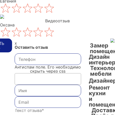
Евгения
Видеоотзыв
Оксана
x
ТЬ
Замер
Оставить отзыв
В
помеще
Дизайн
интерье
Антиспам поле. Его необходимо
Техноло
скрыть через css
мебели
Дизайне
Ремонт
кухни
и
помещен
Достав