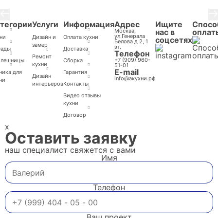
тегории
Услуги
Информация
Адрес
Ищите
Спосо
Москва,
нас в
оплат
ул.Генерала
ни
Дизайн и
Оплата кухни
соцсетях
Белова д 2, 1
замер
эт.
сады
Доставка
Телефон
Ремонт
+7 (909) 960-
олешницы
Cборка
кухни
51-01
E-mail
ника для
Гарантия
Дизайн
info@акухни.рф
ни
интерьеров
Контакты
Видео отзывы
кухни
Договор
x
Оставить заявку
наш специалист свяжется с вами
Имя
Телефон
Ваш проект