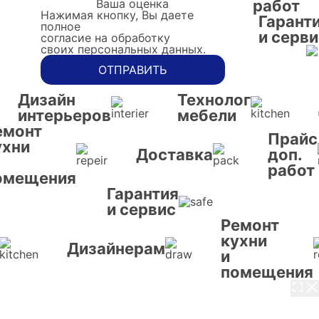
Ваша оценка
работ
Нажимая кнопку, Вы даете
Гарант
полное
и серви
согласие на обработку
своих персональных данных.
ОТПРАВИТЬ
Дизайн
Технолог
интерьеров
мебели
емонт
Прайс
ухни
Доставка
доп.
работ
омещения
Гарантия
и сервис
Ремонт
кухни
Дизайнерам
и
помещения
3 / 8