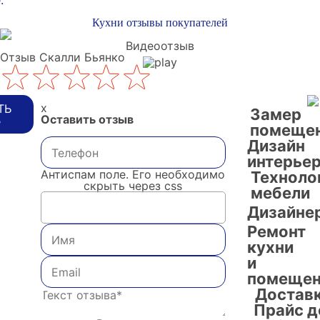
:
Кухни отзывы покупателей
Видеоотзыв
Отзыв Скалли Бьянко
x
ТЬ
Замер
Оставить отзыв
В
помеще
Дизайн
интерье
Антиспам поле. Его необходимо
Техноло
скрыть через css
мебели
Дизайне
Ремонт
кухни
и
помещен
Достав
Прайс д