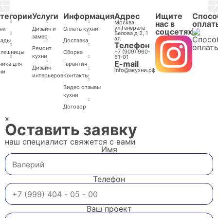
тегории
Услуги
Информация
Адрес
Ищите
Спосо
Москва,
нас в
оплат
ул.Генерала
ни
Дизайн и
Оплата кухни
соцсетях
Белова д 2, 1
замер
эт.
сады
Доставка
Телефон
Ремонт
+7 (909) 960-
олешницы
Cборка
кухни
51-01
E-mail
ника для
Гарантия
Дизайн
info@акухни.рф
ни
интерьеров
Контакты
Видео отзывы
кухни
Договор
x
Оставить заявку
наш специалист свяжется с вами
Имя
Телефон
Ваш проект