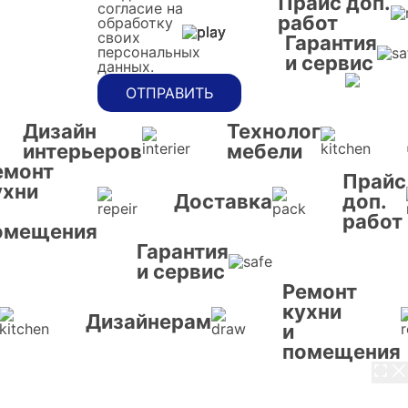
Прайс доп.
согласие на
работ
обработку
своих
Гарантия
персональных
и сервис
данных.
ОТПРАВИТЬ
Дизайн
Технолог
интерьеров
мебели
емонт
Прайс
ухни
Доставка
доп.
работ
омещения
Гарантия
и сервис
Ремонт
кухни
Дизайнерам
и
помещения
3 / 8