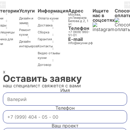
тегории
Услуги
Информация
Адрес
Ищите
Спосо
Москва,
нас в
оплат
ул.Генерала
ни
Дизайн и
Оплата кухни
соцсетях
Белова д 2, 1
замер
эт.
сады
Доставка
Телефон
Ремонт
+7 (909) 960-
олешницы
Cборка
кухни
51-01
E-mail
ника для
Гарантия
Дизайн
info@акухни.рф
ни
интерьеров
Контакты
Видео отзывы
кухни
Договор
x
Оставить заявку
наш специалист свяжется с вами
Имя
Телефон
Ваш проект