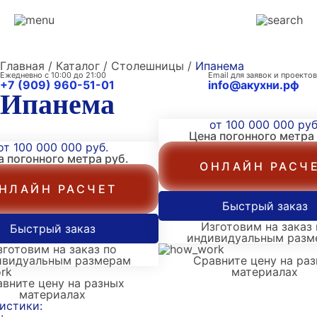
Главная / Каталог / Столешницы /
Ипанема
Ежедневно с 10:00 до 21:00
Email для заявок и проектов
+7 (909) 960-51-01
info@акухни.рф
Ипанема
от 100 000 000 руб
Цена погонного метра
от 100 000 000 руб.
а погонного метра
руб.
ОНЛАЙН РАСЧ
НЛАЙН РАСЧЕТ
Быстрый заказ
Изготовим на заказ 
Быстрый заказ
индивидуальным разм
зготовим на заказ по
ивидуальным размерам
Сравните цену на ра
материалах
вните цену на разных
материалах
истики: