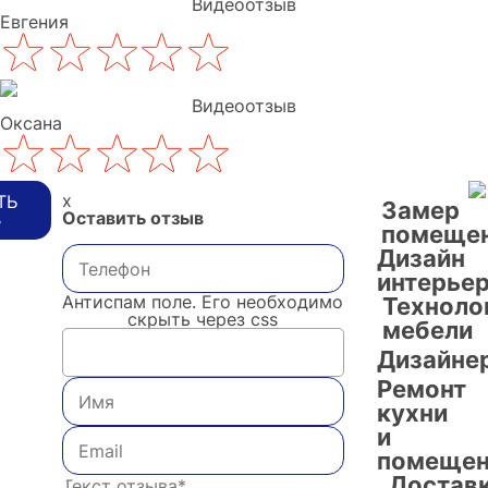
Видеоотзыв
Евгения
Видеоотзыв
Оксана
x
ТЬ
Замер
Оставить отзыв
В
помеще
Дизайн
интерье
Антиспам поле. Его необходимо
Техноло
скрыть через css
мебели
Дизайне
Ремонт
кухни
и
помещен
Достав