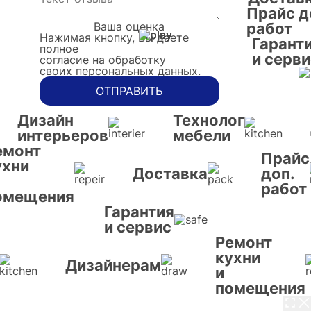
Прайс д
Ваша оценка
работ
Нажимая кнопку, Вы даете
Гарант
полное
и серви
согласие на обработку
своих персональных данных.
ОТПРАВИТЬ
Дизайн
Технолог
интерьеров
мебели
емонт
Прайс
ухни
Доставка
доп.
работ
омещения
Гарантия
и сервис
Ремонт
кухни
Дизайнерам
и
помещения