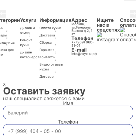
3 / 8
тегории
Услуги
Информация
Адрес
Ищите
Спосо
Москва,
нас в
оплат
ул.Генерала
ни
Дизайн и
Оплата кухни
соцсетях
Белова д 2, 1
замер
эт.
сады
Доставка
Телефон
Ремонт
+7 (909) 960-
олешницы
Cборка
кухни
51-01
E-mail
ника для
Гарантия
Дизайн
info@акухни.рф
ни
интерьеров
Контакты
Видео отзывы
кухни
Договор
x
Оставить заявку
наш специалист свяжется с вами
Имя
Телефон