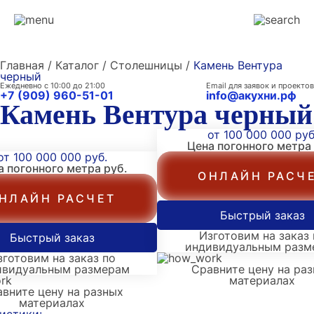
Главная / Каталог / Столешницы /
Камень Вентура
черный
Ежедневно с 10:00 до 21:00
Email для заявок и проектов
+7 (909) 960-51-01
info@акухни.рф
Камень Вентура черный
от 100 000 000 руб
Цена погонного метра
от 100 000 000 руб.
а погонного метра
руб.
ОНЛАЙН РАСЧ
НЛАЙН РАСЧЕТ
Быстрый заказ
Изготовим на заказ 
Быстрый заказ
индивидуальным разм
зготовим на заказ по
ивидуальным размерам
Сравните цену на ра
материалах
вните цену на разных
материалах