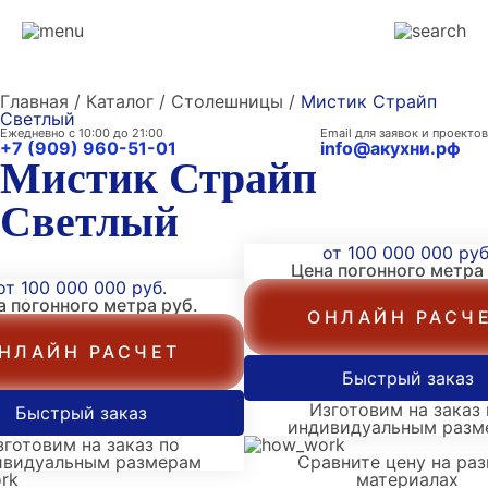
Главная / Каталог / Столешницы /
Мистик Страйп
Светлый
Ежедневно с 10:00 до 21:00
Email для заявок и проектов
+7 (909) 960-51-01
info@акухни.рф
Мистик Страйп
Светлый
от 100 000 000 руб
Цена погонного метра
от 100 000 000 руб.
а погонного метра
руб.
ОНЛАЙН РАСЧ
НЛАЙН РАСЧЕТ
Быстрый заказ
Изготовим на заказ 
Быстрый заказ
индивидуальным разм
зготовим на заказ по
ивидуальным размерам
Сравните цену на ра
материалах