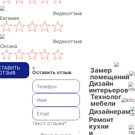
Видеоотзыв
Евгения
Видеоотзыв
Оксана
x
СТАВИТЬ
Замер
Оставить отзыв
ОТЗЫВ
помещений
Дизайн
интерьеров
Технолог
мебели
Дизайнерам
Ремонт
кухни
и