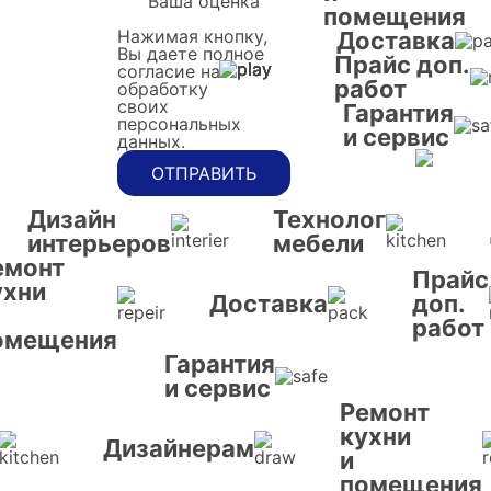
Ваша оценка
помещения
Нажимая кнопку,
Доставка
Вы даете полное
Прайс доп.
согласие на
работ
обработку
своих
Гарантия
персональных
и сервис
данных.
ОТПРАВИТЬ
Дизайн
Технолог
интерьеров
мебели
емонт
Прайс
ухни
Доставка
доп.
работ
омещения
Гарантия
и сервис
Ремонт
кухни
Дизайнерам
и
помещения