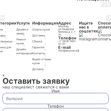
3 / 8
тегории
Услуги
Информация
Адрес
Ищите
Спосо
Москва,
нас в
оплат
ул.Генерала
ни
Дизайн и
Оплата кухни
соцсетях
Белова д 2, 1
замер
эт.
сады
Доставка
Телефон
Ремонт
+7 (909) 960-
олешницы
Cборка
кухни
51-01
E-mail
ника для
Гарантия
Дизайн
info@акухни.рф
ни
интерьеров
Контакты
Видео отзывы
кухни
Договор
x
Оставить заявку
наш специалист свяжется с вами
Имя
Телефон