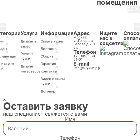
помещения
3 / 8
тегории
Услуги
Информация
Адрес
Ищите
Спосо
Москва,
нас в
оплат
ул.Генерала
ни
Дизайн и
Оплата кухни
соцсетях
Белова д 2, 1
замер
эт.
сады
Доставка
Телефон
Ремонт
+7 (909) 960-
олешницы
Cборка
кухни
51-01
E-mail
ника для
Гарантия
Дизайн
info@акухни.рф
ни
интерьеров
Контакты
Видео отзывы
кухни
Договор
x
Оставить заявку
наш специалист свяжется с вами
Имя
Телефон