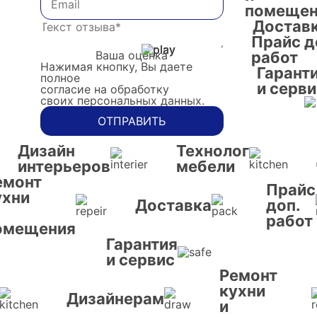
помещен
Достав
Прайс д
Ваша оценка
работ
Нажимая кнопку, Вы даете
Гарант
полное
и серви
согласие на обработку
своих персональных данных.
ОТПРАВИТЬ
Дизайн
Технолог
интерьеров
мебели
емонт
Прайс
ухни
Доставка
доп.
работ
омещения
Гарантия
и сервис
Ремонт
кухни
Дизайнерам
и