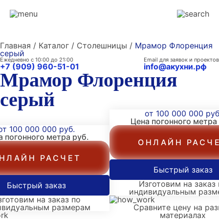
Главная / Каталог / Столешницы /
Мрамор Флоренция
серый
Ежедневно с 10:00 до 21:00
Email для заявок и проектов
+7 (909) 960-51-01
info@акухни.рф
Мрамор Флоренция
серый
от 100 000 000 руб
Цена погонного метра
от 100 000 000 руб.
а погонного метра
руб.
ОНЛАЙН РАСЧ
НЛАЙН РАСЧЕТ
Быстрый заказ
Изготовим на заказ 
Быстрый заказ
индивидуальным разм
зготовим на заказ по
ивидуальным размерам
Сравните цену на ра
материалах