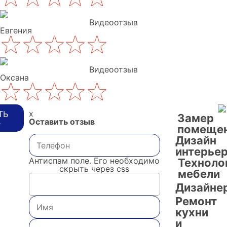
Видеоотзыв
Евгения
Видеоотзыв
Оксана
x
ТЬ
Замер
Оставить отзыв
В
помеще
Дизайн
интерье
Антиспам поле. Его необходимо
Техноло
скрыть через css
мебели
Дизайне
Ремонт
кухни
и