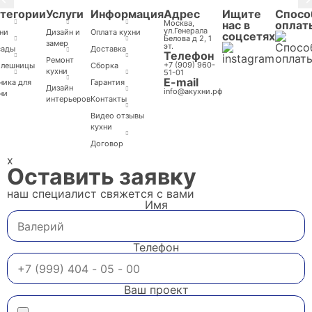
тегории
Услуги
Информация
Адрес
Ищите
Спосо
Москва,
нас в
оплат
ул.Генерала
ни
Дизайн и
Оплата кухни
соцсетях
Белова д 2, 1
замер
эт.
сады
Доставка
Телефон
Ремонт
+7 (909) 960-
олешницы
Cборка
кухни
51-01
E-mail
ника для
Гарантия
Дизайн
info@акухни.рф
ни
интерьеров
Контакты
Видео отзывы
кухни
Договор
x
Оставить заявку
наш специалист свяжется с вами
Имя
Телефон
Ваш проект