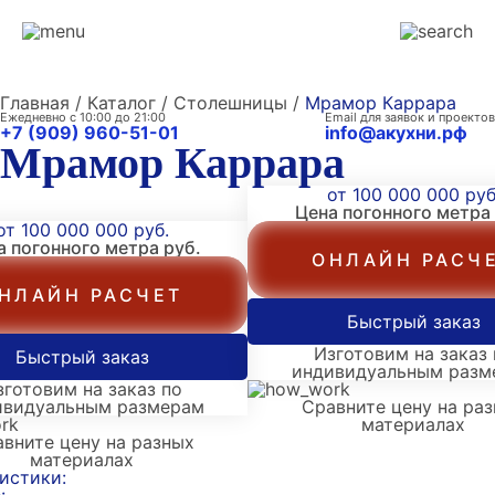
Главная / Каталог / Столешницы /
Мрамор Каррара
Ежедневно с 10:00 до 21:00
Email для заявок и проектов
+7 (909) 960-51-01
info@акухни.рф
Мрамор Каррара
от 100 000 000 руб
Цена погонного метра
от 100 000 000 руб.
а погонного метра
руб.
ОНЛАЙН РАСЧ
НЛАЙН РАСЧЕТ
Быстрый заказ
Изготовим на заказ 
Быстрый заказ
индивидуальным разм
зготовим на заказ по
ивидуальным размерам
Сравните цену на ра
материалах
вните цену на разных
материалах
истики: