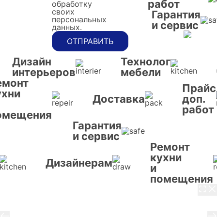
работ
обработку
своих
Гарантия
персональных
и сервис
данных.
ОТПРАВИТЬ
Дизайн
Технолог
интерьеров
мебели
емонт
Прайс
ухни
Доставка
доп.
работ
омещения
Гарантия
и сервис
Ремонт
кухни
Дизайнерам
и
помещения
3 / 8