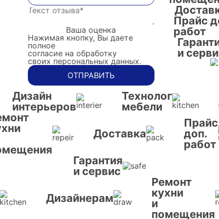
Достав
Прайс д
Ваша оценка
работ
Нажимая кнопку, Вы даете
Гарант
полное
и серви
согласие на обработку
своих персональных данных.
ОТПРАВИТЬ
Дизайн
Технолог
интерьеров
мебели
емонт
Прайс
ухни
Доставка
доп.
работ
омещения
Гарантия
и сервис
Ремонт
кухни
Дизайнерам
и
помещения