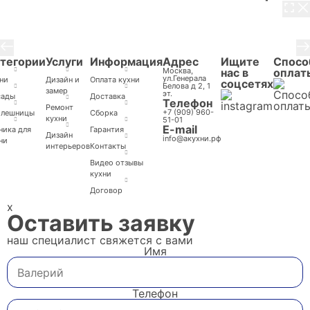
3 / 8
тегории
Услуги
Информация
Адрес
Ищите
Спосо
Москва,
нас в
оплат
ул.Генерала
ни
Дизайн и
Оплата кухни
соцсетях
Белова д 2, 1
замер
эт.
сады
Доставка
Телефон
Ремонт
+7 (909) 960-
олешницы
Cборка
кухни
51-01
E-mail
ника для
Гарантия
Дизайн
info@акухни.рф
ни
интерьеров
Контакты
Видео отзывы
кухни
Договор
x
Оставить заявку
наш специалист свяжется с вами
Имя
Телефон