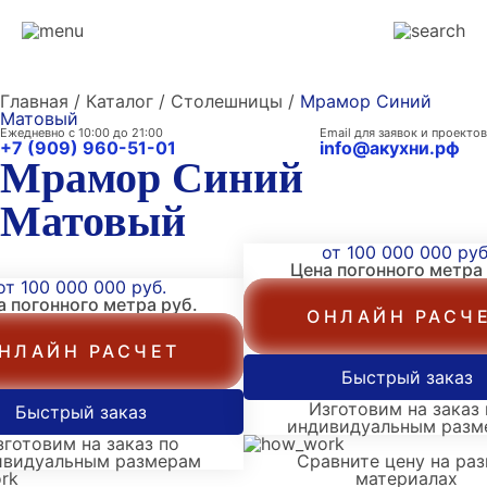
Главная / Каталог / Столешницы /
Мрамор Синий
Матовый
Ежедневно с 10:00 до 21:00
Email для заявок и проектов
+7 (909) 960-51-01
info@акухни.рф
Мрамор Синий
Матовый
от 100 000 000 руб
Цена погонного метра
от 100 000 000 руб.
а погонного метра
руб.
ОНЛАЙН РАСЧ
НЛАЙН РАСЧЕТ
Быстрый заказ
Изготовим на заказ 
Быстрый заказ
индивидуальным разм
зготовим на заказ по
ивидуальным размерам
Сравните цену на ра
материалах