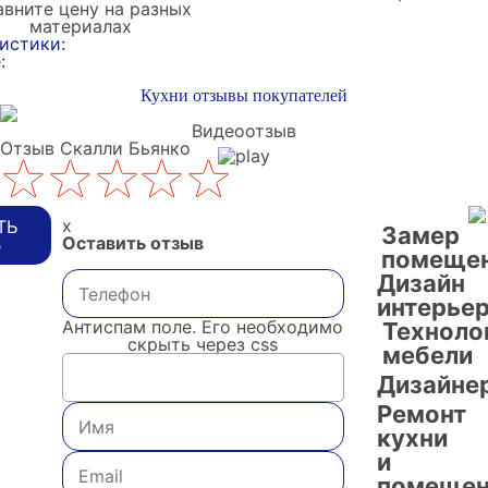
вните цену на разных
материалах
истики:
:
Кухни отзывы покупателей
Видеоотзыв
Отзыв Скалли Бьянко
x
ТЬ
Замер
Оставить отзыв
В
помеще
Дизайн
интерье
Антиспам поле. Его необходимо
Техноло
скрыть через css
мебели
Дизайне
Ремонт
кухни
и
помещен