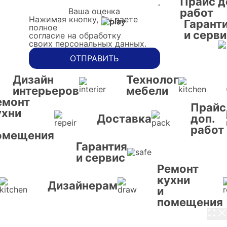
Прайс д
Ваша оценка
работ
Нажимая кнопку, Вы даете
Гарант
полное
и серви
согласие на обработку
своих персональных данных.
ОТПРАВИТЬ
Дизайн
Технолог
интерьеров
мебели
емонт
Прайс
ухни
Доставка
доп.
работ
омещения
Гарантия
и сервис
Ремонт
кухни
Дизайнерам
и
помещения
3 / 8