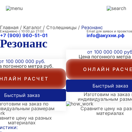
Главная / Каталог / Столешницы /
Резонанс
Ежедневно с 10:00 до 21:00
Email для заявок и проектов
+7 (909) 960-51-01
info@акухни.рф
Резонанс
от 100 000 000 руб
Цена погонного метра
от 100 000 000 руб.
а погонного метра
руб.
ОНЛАЙН РАСЧ
НЛАЙН РАСЧЕТ
Быстрый заказ
Изготовим на заказ 
Быстрый заказ
индивидуальным разм
зготовим на заказ по
ивидуальным размерам
Сравните цену на ра
материалах
вните цену на разных
материалах
истики: