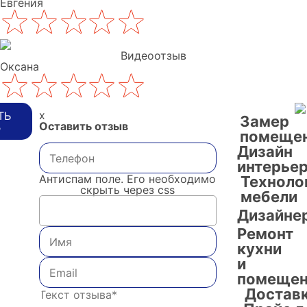
Евгения
Видеоотзыв
Оксана
x
ТЬ
Замер
Оставить отзыв
В
помеще
Дизайн
интерье
Антиспам поле. Его необходимо
Техноло
скрыть через css
мебели
Дизайне
Ремонт
кухни
и
помещен
Достав