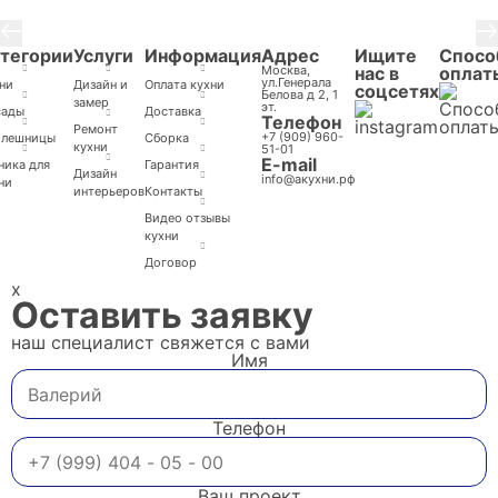
тегории
Услуги
Информация
Адрес
Ищите
Спосо
Москва,
нас в
оплат
ул.Генерала
ни
Дизайн и
Оплата кухни
соцсетях
Белова д 2, 1
замер
эт.
сады
Доставка
Телефон
Ремонт
+7 (909) 960-
олешницы
Cборка
кухни
51-01
E-mail
ника для
Гарантия
Дизайн
info@акухни.рф
ни
интерьеров
Контакты
Видео отзывы
кухни
Договор
x
Оставить заявку
наш специалист свяжется с вами
Имя
Телефон
Ваш проект