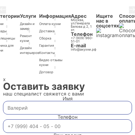
тегории
Услуги
Информация
Адрес
Ищите
Спосо
Москва,
нас в
оплат
ул.Генерала
ни
Дизайн и
Оплата кухни
соцсетях
Белова д 2, 1
замер
эт.
сады
Доставка
Телефон
Ремонт
+7 (909) 960-
олешницы
Cборка
кухни
51-01
E-mail
ника для
Гарантия
Дизайн
info@акухни.рф
ни
интерьеров
Контакты
Видео отзывы
кухни
Договор
x
Оставить заявку
наш специалист свяжется с вами
Имя
Телефон