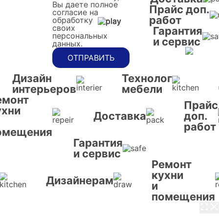
Вы даете полное
Прайс доп.
согласие на
работ
обработку
своих
Гарантия
персональных
и сервис
данных.
ОТПРАВИТЬ
Дизайн
Технолог
интерьеров
мебели
емонт
Прайс
ухни
Доставка
доп.
работ
омещения
Гарантия
и сервис
Ремонт
кухни
Дизайнерам
и
помещения
3 / 8