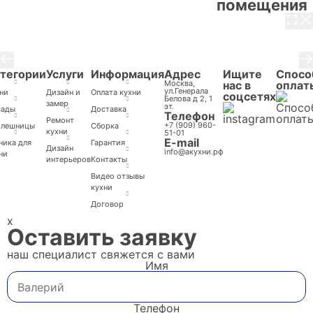
помещения
3 / 8
тегории
Услуги
Информация
Адрес
Ищите
Спосо
Москва,
нас в
оплат
ул.Генерала
ни
Дизайн и
Оплата кухни
соцсетях
Белова д 2, 1
замер
эт.
сады
Доставка
Телефон
Ремонт
+7 (909) 960-
олешницы
Cборка
кухни
51-01
E-mail
ника для
Гарантия
Дизайн
info@акухни.рф
ни
интерьеров
Контакты
Видео отзывы
кухни
Договор
x
Оставить заявку
наш специалист свяжется с вами
Имя
Телефон