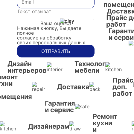
помещен
Достав
Прайс д
Ваша оценка
работ
Нажимая кнопку, Вы даете
Гарант
полное
и серви
согласие на обработку
своих персональных данных.
ОТПРАВИТЬ
Дизайн
Технолог
интерьеров
мебели
емонт
Прайс
ухни
Доставка
доп.
работ
омещения
Гарантия
и сервис
Ремонт
кухни
Дизайнерам
и