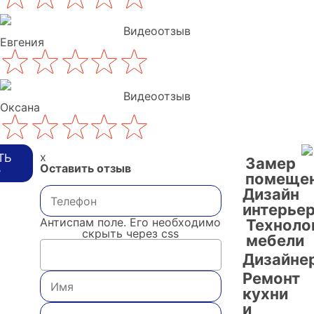
Видеоотзыв
Евгения
Видеоотзыв
Оксана
x
ТЬ
Замер
Оставить отзыв
В
помеще
Дизайн
интерье
Антиспам поле. Его необходимо
Техноло
скрыть через css
мебели
Дизайне
Ремонт
кухни
и