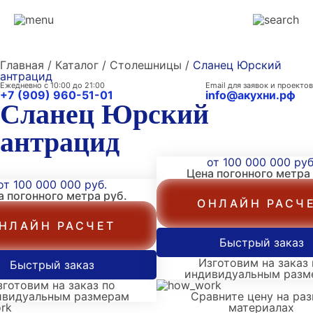
Главная / Каталог / Столешницы /
Сланец Юрский
антрацид
Ежедневно с 10:00 до 21:00
Email для заявок и проектов
+7 (909) 960-51-01
info@акухни.рф
Сланец Юрский
антрацид
от 100 000 000 руб
Цена погонного метра
от 100 000 000 руб.
а погонного метра
руб.
ОНЛАЙН РАСЧ
НЛАЙН РАСЧЕТ
Быстрый заказ
Изготовим на заказ 
Быстрый заказ
индивидуальным разм
зготовим на заказ по
ивидуальным размерам
Сравните цену на ра
материалах