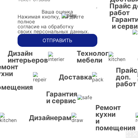
Прайс д
Ваша оценка
работ
Нажимая кнопку, Вы даете
Гарант
полное
и серви
согласие на обработку
своих персональных данных.
ОТПРАВИТЬ
Дизайн
Технолог
интерьеров
мебели
емонт
Прайс
ухни
Доставка
доп.
работ
омещения
Гарантия
и сервис
Ремонт
кухни
Дизайнерам
и
помещения