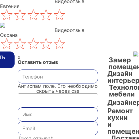
Видеоотзыв
Евгения
Видеоотзыв
Оксана
x
ТЬ
Замер
Оставить отзыв
В
помеще
Дизайн
интерье
Антиспам поле. Его необходимо
Техноло
скрыть через css
мебели
Дизайне
Ремонт
кухни
и
помещен
Достав