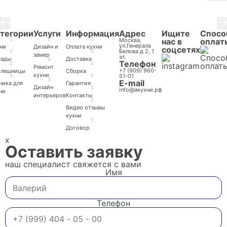
3 / 8
тегории
Услуги
Информация
Адрес
Ищите
Спосо
Москва,
нас в
оплат
ул.Генерала
ни
Дизайн и
Оплата кухни
соцсетях
Белова д 2, 1
замер
эт.
сады
Доставка
Телефон
Ремонт
+7 (909) 960-
олешницы
Cборка
кухни
51-01
E-mail
ника для
Гарантия
Дизайн
info@акухни.рф
ни
интерьеров
Контакты
Видео отзывы
кухни
Договор
x
Оставить заявку
наш специалист свяжется с вами
Имя
Телефон