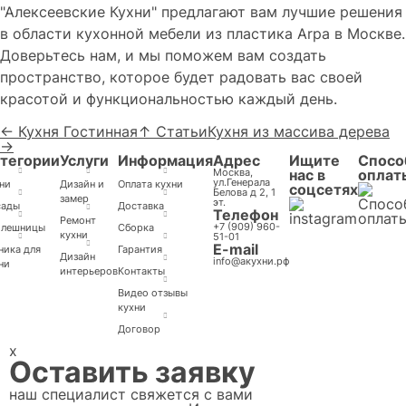
"Алексеевские Кухни" предлагают вам лучшие решения
в области кухонной мебели из пластика Arpa в Москве.
Доверьтесь нам, и мы поможем вам создать
пространство, которое будет радовать вас своей
красотой и функциональностью каждый день.
← Кухня Гостинная
↑ Статьи
Кухня из массива дерева
→
тегории
Услуги
Информация
Адрес
Ищите
Спосо
Москва,
нас в
оплат
ул.Генерала
ни
Дизайн и
Оплата кухни
соцсетях
Белова д 2, 1
замер
эт.
сады
Доставка
Телефон
Ремонт
+7 (909) 960-
олешницы
Cборка
кухни
51-01
E-mail
ника для
Гарантия
Дизайн
info@акухни.рф
ни
интерьеров
Контакты
Видео отзывы
кухни
Договор
x
Оставить заявку
наш специалист свяжется с вами