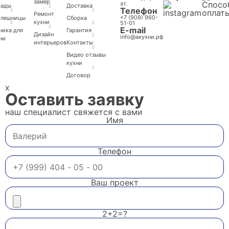
замер
эт.
сады
Доставка
Телефон
Ремонт
+7 (909) 960-
олешницы
Cборка
кухни
51-01
E-mail
ника для
Гарантия
Дизайн
info@акухни.рф
ни
интерьеров
Контакты
Видео отзывы
кухни
Договор
x
Оставить заявку
наш специалист свяжется с вами
Имя
Телефон
Ваш проект
2+2=?