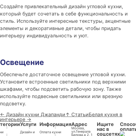
Создайте привлекательный дизайн угловой кухни,
который будет сочетать в себе функциональность и
стиль. Используйте интересные текстуры, акцентные
элементы и декоративные детали, чтобы придать
интерьеру индивидуальность и уют.
Освещение
Обеспечьте достаточное освещение угловой кухни.
Установите встроенные светильники под верхними
шкафами, чтобы подсветить рабочую зону. Также
используйте подвесные светильники или врезную
подсветку.
← Дизайн кухни Джапанди
↑ Статьи
Белая кухня в
интерьере →
тегории
Услуги
Информация
Адрес
Ищите
Спосо
Москва,
нас в
оплат
ул.Генерала
ни
Дизайн и
Оплата кухни
соцсетях
Белова д 2, 1